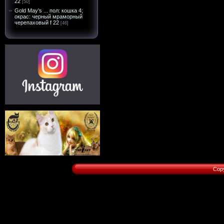
22
[50]
Gold May’s ... пол: кошка 4;
окрас: черный мраморный
черепаховый f 22
[46]
Cop