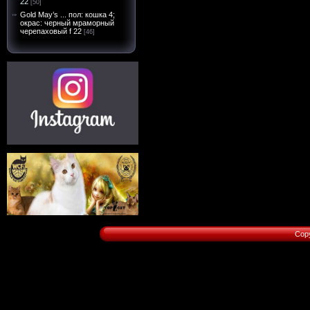
22
[50]
Gold May’s ... пол: кошка 4;
окрас: черный мраморный
черепаховый f 22
[46]
Cop