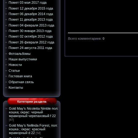
Помет 03 мая 2017 года
Помет 12 декабря 2015 года
Помет 06 декабря 2014 года
Помет 11 декабря 2013 года
Помет 04 февраля 2013 года
Помет 30 января 2013 года
Помет 02 октября 2012 года
Всего комментариев
:
0
Помет 26 февраля 2012 года
Помет 24 августа 2011 года
Фотоальбомы
Наши выпустники
Новости
Статьи
Гостевая книга
Обратная связь
Контакты
Категории раздела
Gold May’s Nicoletta Nimble пол:
кошка; окрас: черный
мраморный черепаховый f 22
[67]
Gold May’s Nellinda Forest, пол:
кошка ; окрас: красный
мраморный d 22
[54]