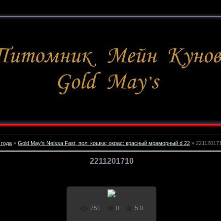
 года
»
Gold May’s Neissa Fast, пол: кошка; окрас: красный мраморный d 22
» 22112017
2211201710
751
0
5.0