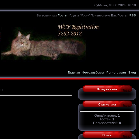
Суббота, 08.08.2026, 18:18
Вы вошли как
Гость
|
Группа
"
Гости
"
Приветствую Вас
Гость
|
RSS
Главная
|
Фотоальбомы
|
Регистрация
|
Вход
Вход на сайт
10
Статистика
Онлайн всего:
1
Гостей:
1
Пользователей:
0
Поиск